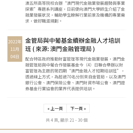
澳五所高等院校合辦“澳門現代金融業發展趨勢與事業
探索”專題系列講座，日前便向澳門大學師生介紹了金
融業發展狀況，輔助學生瞭解行業前景及機構的專業需
求，做好職涯規劃。
金管局與中葡基金續辦金融人才培訓
2022年
班 ( 來源: 澳門金融管理局 )
11月
04日
配合特區政府推動財富管理等現代金融業發展，澳門金
融管理局與中葡合作發展基金今（4）日聯合舉辦以財
富管理為主題的第四期“澳門金融人才短期培訓班”，
透過線上方式，為超過70名分別來自金管局，以及澳門
銀行公會、澳門保險公會、澳門財資市場公會、澳門證
券基金行業協會的業界代表提供培訓。
« 上一頁
下一頁 »
共 4 頁, 顯示 21 - 30 個