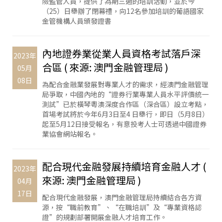
險監管人員，提供了為期三週的培訓活動，並於今
（25）日舉辦了閉幕禮，向12名參加培訓的葡語國家
金管機構人員頒發證書
內地證券業從業人員資格考試落戶深
2023年
合區 ( 來源: 澳門金融管理局 )
05月
08日
為配合金融業發展對專業人才的需求，經澳門金融管理
局爭取，中國內地的“證券行業專業人員水平評價統一
測試”已於橫琴粵澳深度合作區（深合區）設立考點，
首場考試將於今年6月3日至4 日舉行，即日（5月8日）
起至5月12日接受報名，有意投考人士可透過中國證券
業協會網站報名。
配合現代金融發展持續培育金融人才 (
2023年
來源: 澳門金融管理局 )
04月
17日
配合現代金融發展，澳門金融管理局持續結合各方資
源，按“職前教育”、“在職培訓”及“專業資格認
證”的規劃部署開展金融人才培育工作。